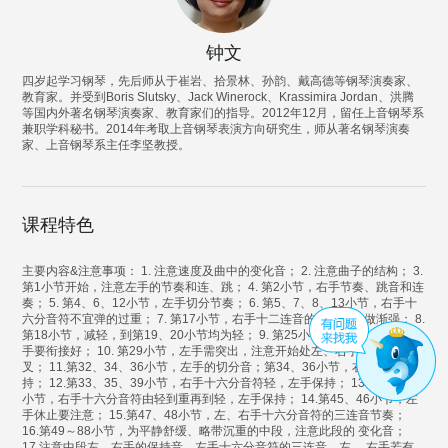
钟文
四岁起学习钢琴，先后师从于崔岩、拾景林、孙韵、戴高德等钢琴演奏家、
教育家。并受到Boris Slutsky、Jack Winerock、Krassimira Jordan、洪腾
等国内外著名钢琴演奏家、教育家们的指导。2012年12月，留任上音钢琴系
兼职学科秘书。2014年考取上音钢琴表演方向研究生，师从著名钢琴演奏
家、上音钢琴系主任李坚教授。
课程特色
主要内容&注意事项： 1. 注意速度及曲中的变化音； 2. 注意曲子的结构； 3.
第1小节开始，注意左手的节奏和连、跳； 4. 第2小节，右手节奏、跳音和连
奏； 5. 第4、6、12小节，左手切分节奏； 6. 第5、7、8、13小节，右手十
六分音符不宜弹的过重； 7. 第17小节，右手十二连音的节奏，并做渐强； 8.
第18小节，减轻，到第19、20小节均为轻； 9. 第25小节开始渐强，左、右
手要衔接好； 10. 第29小节，左手需突出，注意开始处左、右手位置的交
叉； 11.第32、34、36小节，左手的切分音；第34、36小节，右手 的保
持； 12.第33、35、39小节，右手十六分音符轻，左手保持； 13.第43、44
小节，右手十六分音符由轻到重再到轻，左手保持； 14.第45、46小节，左
手休止要注意； 15.第47、48小节，左、右手十六分音符的三连音节奏；
16.第49～88小节，为平静舒缓、略带沉重的中段，注意此段的 变化音；
17.注意中段左、右手的保持音，左手十六分音符的三连音。左、 右手若有