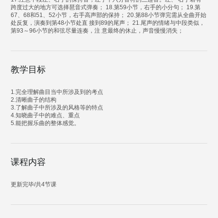
跨度过大的地方可选择琶音式弹奏； 18.第59小节，右手的小分句； 19.第
67、68和51、52小节，右手高声部的保持； 20.第88小节弹完需从全曲开始
处反复，演奏到第48小节处直 接到89的尾声； 21.尾声的情绪与中段类似，
第93～96小节的和弦尽量连奏，注 意最终的休止，声音慢慢消失；
教学目标
1.完全理解曲目当中所涉及到的考点
2.清晰曲子的结构
3.了解曲子中所涉及的风格等的特点
4.知晓曲子中的难点、重点
5.能把握乐曲的整体感觉。
课程内容
更新完毕/共4节课