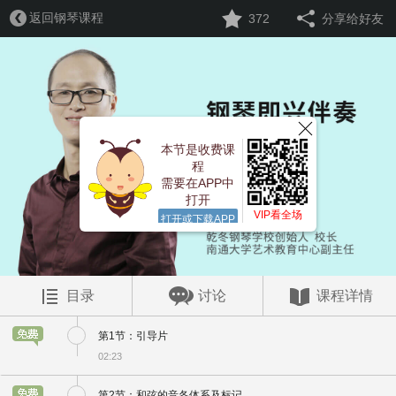
返回钢琴课程
372
分享给好友
本节是收费课
程
需要在APP中
打开
VIP看全场
打开或下载APP
目录
讨论
课程详情
第1节：引导片
02:23
第2节：和弦的音各体系及标记