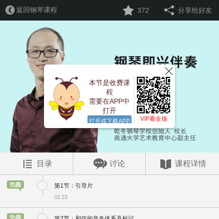
返回钢琴课程
372
分享给好友
本节是收费课
程
需要在APP中
打开
VIP看全场
打开或下载APP
目录
讨论
课程详情
第1节：引导片
02:23
第2节：和弦的音各体系及标记